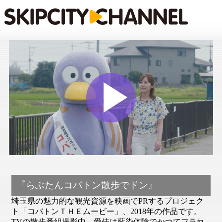
Play
Vide
『らぶたんコバトン散歩でドン』
埼玉県の魅力的な観光資源を映画でPRするプロジェク
ト「コバトンＴＨＥムービー」、2018年の作品です。
TVの散歩番組撮影中、愛佳は藍染体験でかつてフラれ